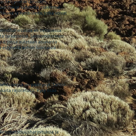
hteiden ymmärtämiselle.
määrittävät suhdetta itseemme.
uvia ja symboleita, jotka voivat
ndfulnessissa eli tietoisessa
sta tarkastelua. Sensomotorinen
pa, jossa autetaan asiakasta
a estyneitä kehon luontaisia
Mehiläisessä on päättynyt. Tanssi-
kaita rajoitetusti. Kysy lisää
kehotietoisuusharjoituksia ja