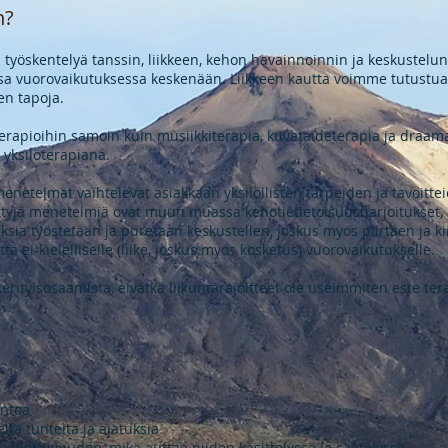
n?
a työskentelyä tanssin, liikkeen, kehon havainnoinnin ja keskustelu
assa vuorovaikutuksessa keskenään. Liikkeen kautta voimme tutustu
en tapoja.
terapioihin samoin kuin musiikkiterapia, kuvataideterapia ja draama
 yksilöterapiana.
 menetelmät vaihtelevat asiakkaan yksilöllisten tarpeiden ja tavoitt
tyjä menetelmiä ovat muun muassa kehotietietoisuusharjoitukset, l
ksia työstetään ja puretaan keskustellen, joskus myös piirtäen ja k
ttä ei-kielelliselle (liike, joskus myös kosketus) vuorovaikutukselle.
n erityisosaamista, eivätkä liikuntarajoitteet ole useimmiten este t
untoa
ta tunteita ja ajatuksia
ulottuvuuden, mikä auttaa niiden käsittelyssä ja säätelyssä