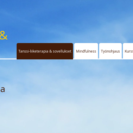
 &
Tanssi-liiketerapia & sovellukset
Mindfulness
Työnohjaus
Kurs
ia