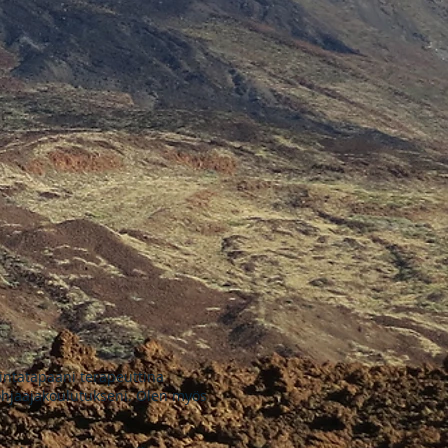
imintatapaani terapeuttina
ohjaajakoulutukseni. Olen myös