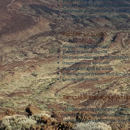
ymmärtämään ajatusten, tunteiden 
löytämään yhteyden omiin voimav
kehittämään vuorovaikutustaitoja
Kenelle se sopii?
Tanssi-liiketerapia sopii:
elämänkriisissä oleville
oman hyvinvoinnin ja toimintakyvy
traumaoireista kärsiville
mielialahäiriöstä kärsiville
erityisryhmille (esimerkiksi kehity
kaikille ikäryhmille
Tanssi-liiketerapiaa yksilö
Yksilöterapiassa käytettävät menete
vaikuttavat terapeuttikoulutuksen
suorittanut Sensomotorisen psyko