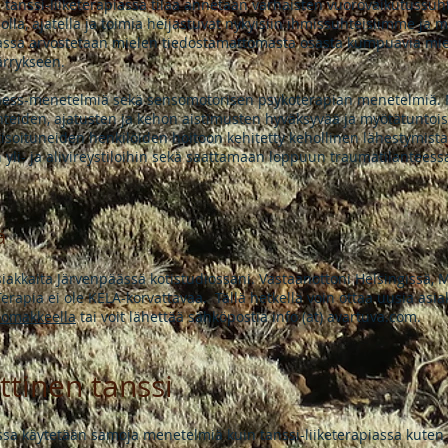
tanssi-liiketerapiassa tilaa annetaan varhaisten vuorovaikutussu
lla, ajatella ja toimia heijastuvat nykyisiin ihmissuhteisiimme ja 
sa arvostetaan mielen tiedostamattomasta osasta kumpuavia mielik
märrykseen.
ness-menetelmiä sekä sensomotorisen psykoterapian menetelmiä. Mi
nteiden, ajatusten ja kehon aistimusten hyväksyvää ja myötätuntoi
tisoituneiden henkilöiden hoitoon kehitetty kehollinen lähestymista
 yli- ja alivireystiloihin sekä saattamaan loppuun traumatilanteess
ä
siakkaita Järvenpäässä kotistudiossani. Vastaanottoni Helsingissä, 
 Terapia ei ole KELA-korvattavaa. Tällä hetkellä voin ottaa uusia asiak
 lomakkeella
tai voit lähettää sähköpostia info (at) avartuva.com.
ttinen tanssi
ssa käytetään samoja menetelmiä kuin tanssi-liiketerapiassa kuten 