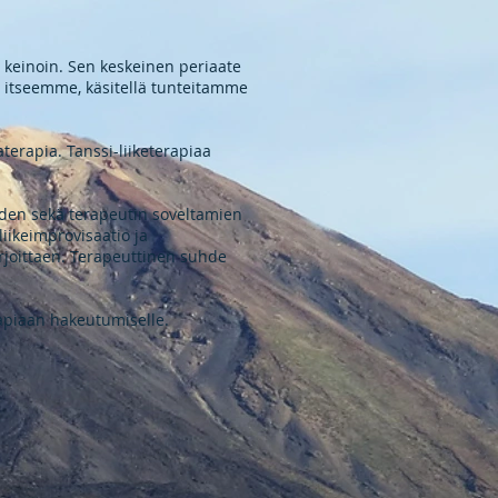
n keinoin. Sen keskeinen periaate
a itseemme, käsitellä tunteitamme
terapia. Tanssi-liiketerapiaa
eiden sekä terapeutin soveltamien
iikeimprovisaatio ja
irjoittaen. Terapeuttinen suhde
erapiaan hakeutumiselle.