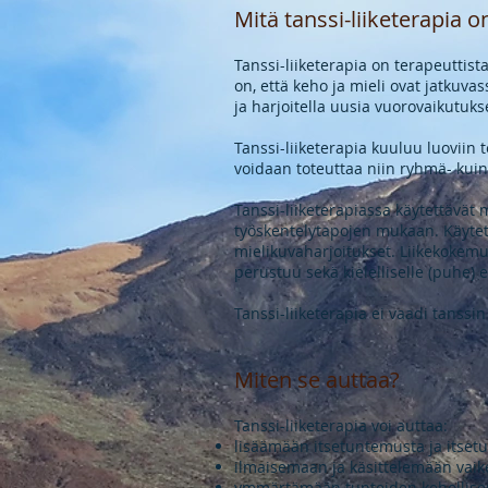
Mitä tanssi-liiketerapia o
Tanssi-liiketerapia on terapeuttist
on, että keho ja mieli ovat jatkuv
ja harjoitella uusia vuorovaikutuks
Tanssi-liiketerapia kuuluu luoviin 
voidaan toteuttaa niin ryhmä- kuin
Tanssi-liiketerapiassa käytettävät
työskentelytapojen mukaan. Käytet
mielikuvaharjoitukset. Liikekokemu
perustuu sekä kielelliselle (puhe) e
Tanssi-liiketerapia ei vaadi tanssi
Miten se auttaa?
Tanssi-liiketerapia voi auttaa:
lisäämään itsetuntemusta ja itset
ilmaisemaan ja käsittelemään vaikei
ymmärtämään tunteiden kehollisen 