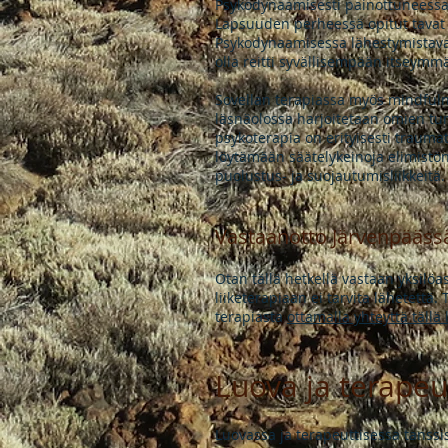
Psykodynaamisesti painottuneessa 
Lapsuuden perheessä opitut tavat o
Psykodynaamisessa lähestymistavas
olla reitti syvällisempään itseym
Sovellan terapiassa myös mindful
läsnäolossa harjoitetaan omien tu
psykoterapia on erityisesti trauma
löytämään säätelykeinoja elimistön
puolustus- ja suojautumisliikkeitä.
Vastaanotto Järvenpääss
Otan tällä hetkellä vastaan yksilöa
liiketerapiaan ei tarvita lähetettä.
terapiasta
ottamalla yhteyttä tällä
Luova ja terapeu
Luovassa ja terapeuttisessa tanssi