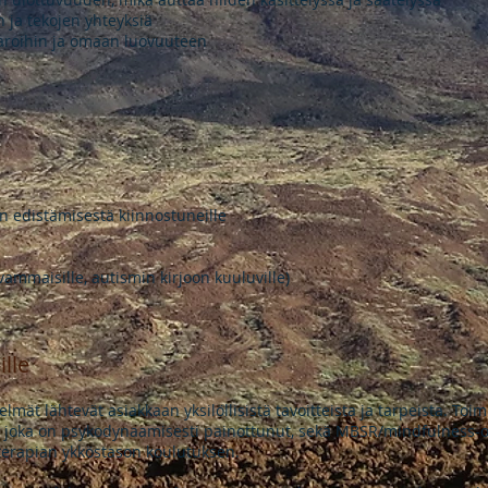
ja tekojen yhteyksiä
aroihin ja omaan luovuuteen
n edistämisestä kiinnostuneille
svammaisille, autismin kirjoon kuuluville)
ille
lmät lähtevät asiakkaan yksilöllisistä tavoitteista ja tarpeista. To
i, joka on psykodynaamisesti painottunut, sekä MBSR/mindfulness-
terapian ykköstason koulutuksen.