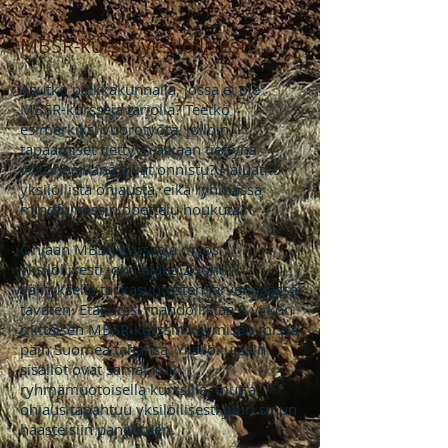
MBSR-kurssi yksilöllisesti
Asutko paikkakunnalla, jossa ei ole
MBSR-kursseja tarjolla? Teetkö
esimerkiksi vuorotyötä, jolloin
tapaamiset tiettyyn aikaan tiettynä
viikonpäivänä eivät onnistu? Haluatko
yksilöllistä ohjausta, eikä ryhmässä
mindfulnessin opettelu houkuta?
Ohjaan MBSR-kursseja myös
yksilöllisesti joko etänä Zoomin
välityksellä tai kasvotusten Järvenpäässä
tavaten. Etäkurssi mahdollistaa 8 viikon
mittaisen MBSR-kurssin käymisen missä
päin Suomea tahansa. Yksilökurssin
sisällöt ovat samat kuin
ryhmämuotoisella kurssilla, mutta
ohjaus tapahtuu yksilöllisesti juuri sinun
haasteisiin paneutuen.